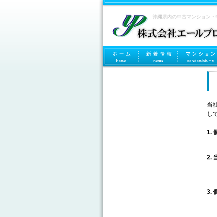
沖縄県内の中古マンション・
当
し
1.
2.
3.