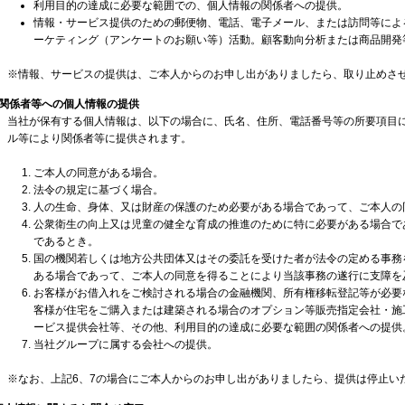
利用目的の達成に必要な範囲での、個人情報の関係者への提供。
情報・サービス提供のための郵便物、電話、電子メール、または訪問等によ
ーケティング（アンケートのお願い等）活動。顧客動向分析または商品開発
※情報、サービスの提供は、ご本人からのお申し出がありましたら、取り止めさ
．関係者等への個人情報の提供
当社が保有する個人情報は、以下の場合に、氏名、住所、電話番号等の所要項目
ル等により関係者等に提供されます。
ご本人の同意がある場合。
法令の規定に基づく場合。
人の生命、身体、又は財産の保護のため必要がある場合であって、ご本人の
公衆衛生の向上又は児童の健全な育成の推進のために特に必要がある場合で
であるとき。
国の機関若しくは地方公共団体又はその委託を受けた者が法令の定める事務
ある場合であって、ご本人の同意を得ることにより当該事務の遂行に支障を
お客様がお借入れをご検討される場合の金融機関、所有権移転登記等が必要
客様が住宅をご購入または建築される場合のオプション等販売指定会社・施
ービス提供会社等、その他、利用目的の達成に必要な範囲の関係者への提供
当社グループに属する会社への提供。
※なお、上記6、7の場合にご本人からのお申し出がありましたら、提供は停止い