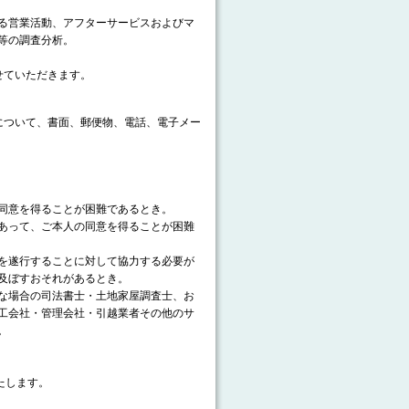
る営業活動、アフターサービスおよびマ
等の調査分析。
せていただきます。
について、書面、郵便物、電話、電子メー
同意を得ることが困難であるとき。
あって、ご本人の同意を得ることが困難
を遂行することに対して協力する必要が
及ぼすおそれがあるとき。
な場合の司法書士・土地家屋調査士、お
工会社・管理会社・引越業者その他のサ
。
たします。